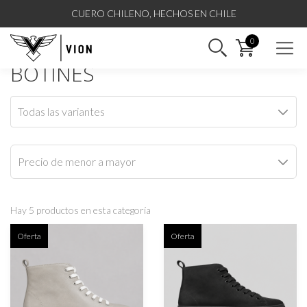
CUERO CHILENO, HECHOS EN CHILE
BOTINES
Todas las variantes
Hay 5 productos en esta categoría
Oferta
Oferta