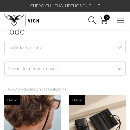
CUERO CHILENO, HECHOS EN CHILE
Todo
Todas las variantes
Hay 49 productos en esta categoría
Nuevo
Nuevo